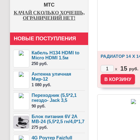
МТС
КАЧАЙ СКОЛЬКО ХОЧЕШЬ,
ОГРАНИЧЕНИЙ НЕТ!
НОВЫЕ ПОСТУПЛЕНИЯ
Кабель H134 HDMI to
РАДИАТОР 14 X 1
Micro HDMI 1.5м
резиновый
250 руб.
15
руб.
x
Антенна уличная
Мир-12
1 080 руб.
Переходник (5,5*2,1
гнездо- Jack 3,5
штекер)
90 руб.
Блок питания 6V 2A
MB-24 (5,5*2,5 гн/4,0*1,7
шт)
275 руб.
4G Роутер Faizfull