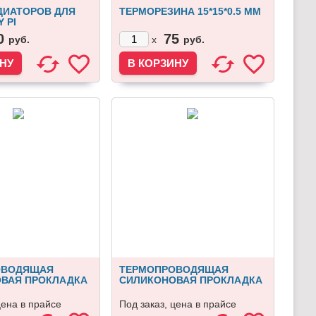
ДИАТОРОВ ДЛЯ
ТЕРМОРЕЗИНА 15*15*0.5 MM
 PI
0
75
руб.
руб.
x
ОВОДЯЩАЯ
ТЕРМОПРОВОДЯЩАЯ
ВАЯ ПРОКЛАДКА
СИЛИКОНОВАЯ ПРОКЛАДКА
ИСТОР TO-220
ПОД ТРАНЗИСТОР TO-3P, TO-
247
цена в прайсе
Под заказ, цена в прайсе