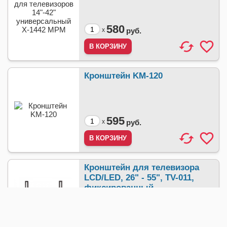
580
x
руб.
Кронштейн KM-120
595
x
руб.
Кронштейн для телевизора
LCD/LED, 26" - 55", TV-011,
фиксированный
600
x
руб.