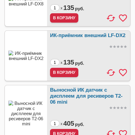
135
x
руб.
ИК-приёмник внешний LF-DX2
135
x
руб.
Выносной ИК датчик с
дисплеем для ресиверов T2-
06 mini
405
x
руб.