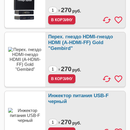
270
x
руб.
Перех. гнездо HDMI-гнездо
HDMI (A-HDMI-FF) Gold
"Gembird"
270
x
руб.
Инжектор питания USB-F
черный
270
x
руб.