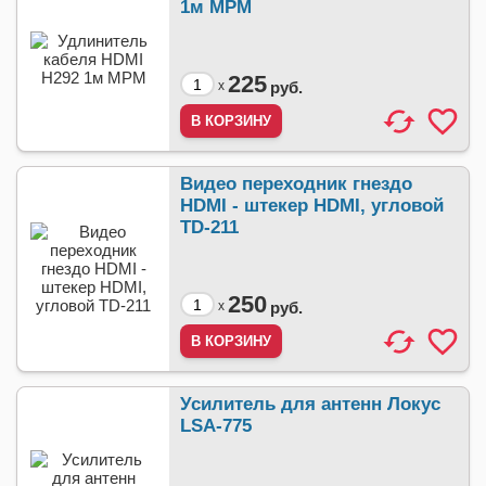
1м МРМ
225
x
руб.
Видео переходник гнездо
HDMI - штекер HDMI, угловой
TD-211
250
x
руб.
Усилитель для антенн Локус
LSA-775