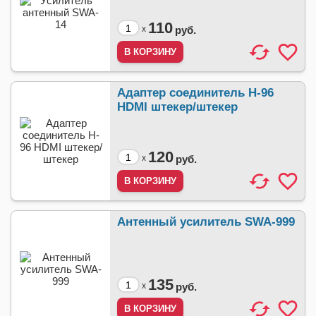
110
x
руб.
Адаптер соединитель H-96
HDMI штекер/штекер
120
x
руб.
Антенный усилитель SWA-999
135
x
руб.