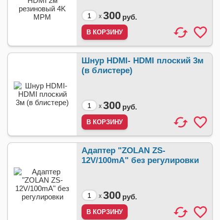
300
x
руб.
Шнур HDMI- HDMI плоский 3м
(в блистере)
300
x
руб.
Адаптер "ZOLAN ZS-
12V/100mA" без регулировки
300
x
руб.