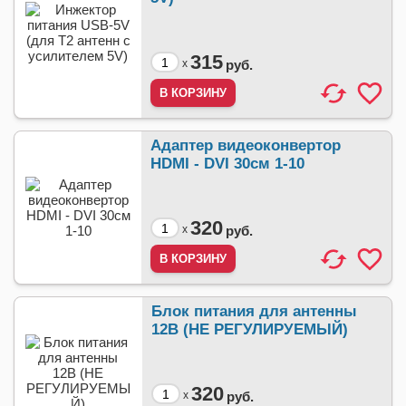
315
x
руб.
Адаптер видеоконвертор
HDMI - DVI 30см 1-10
320
x
руб.
Блок питания для антенны
12В (НЕ РЕГУЛИРУЕМЫЙ)
320
x
руб.