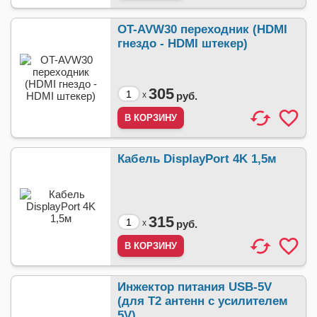
OT-AVW30 переходник (HDMI
гнездо - HDMI штекер)
305
x
руб.
Кабель DisplayPort 4K 1,5м
315
x
руб.
Инжектор питания USB-5V
(для Т2 антенн с усилителем
5V)