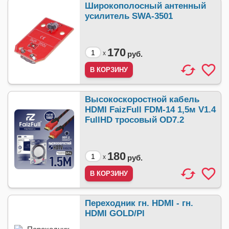
Широкополосный антенный
усилитель SWA-3501
170
x
руб.
Высокоскоростной кабель
HDMI FaizFull FDM-14 1,5м V1.4
FullHD тросовый OD7.2
180
x
руб.
Переходник гн. HDMI - гн.
HDMI GOLD/Pl