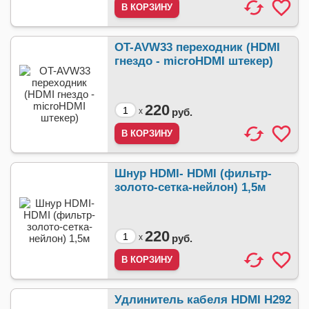
OT-AVW33 переходник (HDMI
гнездо - microHDMI штекер)
220
x
руб.
Шнур HDMI- HDMI (фильтр-
золото-сетка-нейлон) 1,5м
220
x
руб.
Удлинитель кабеля HDMI H292