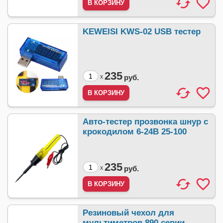
KEWEISI KWS-02 USB тестер
235
x
руб.
Авто-тестер прозвонка шнур с
крокодилом 6-24В 25-100
235
x
руб.
Резиновый чехол для
мультиметров 890 серии