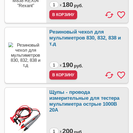
180
x
руб.
Резиновый чехол для
мультиметров 830, 832, 838 и
т.д
190
x
руб.
Щупы - провода
измерительные для тестера
мультиметра острые 1000В
20А
200
x
руб.