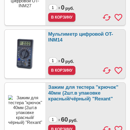
0
x
руб.
Мультиметр цифровой OT-
INM14
0
x
руб.
Зажим для тестера "крючок"
40мм (2шт.в упаковке
красный/чёрный) "Rexant"
60
x
руб.