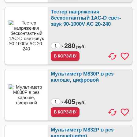
Тестер напряжения
бесконтактный 1AC-D свет-
звук 90-1000V AC 20-240
280
x
руб.
Мультиметр М830P в рез
калоше, цифровой
405
x
руб.
Мультиметр М832P в рез
калоше(цифр)