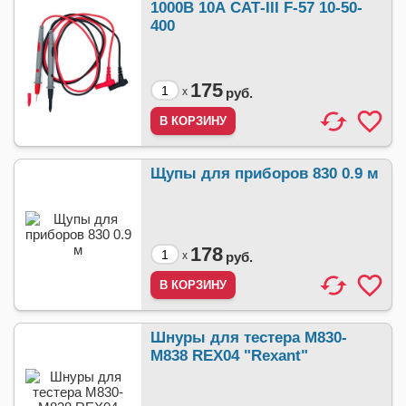
1000В 10А САТ-III F-57 10-50-
400
175
x
руб.
Щупы для приборов 830 0.9 м
178
x
руб.
Шнуры для тестера M830-
M838 REX04 "Rexant"