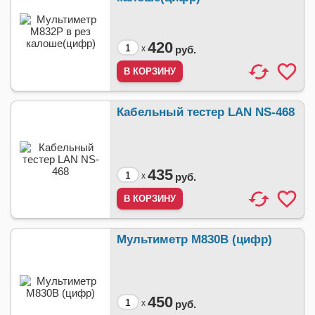
420
x
руб.
Кабельный тестер LAN NS-468
435
x
руб.
Мультиметр М830B (цифр)
450
x
руб.