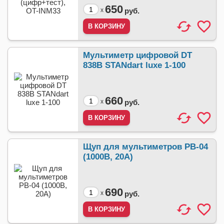
650
x
руб.
Мультиметр цифровой DT
838В STANdart luxe 1-100
660
x
руб.
Щуп для мультиметров PB-04
(1000В, 20А)
690
x
руб.