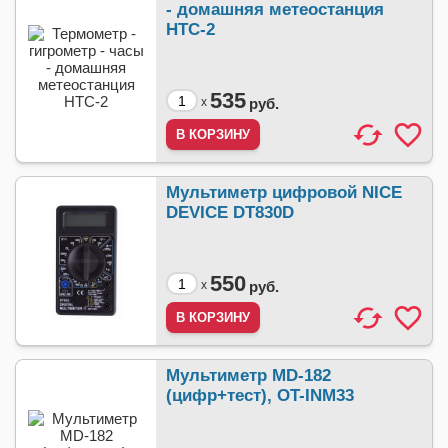
- домашняя метеостанция
HTC-2
535
x
руб.
Мультиметр цифровой NICE
DEVICE DT830D
550
x
руб.
Мультиметр МD-182
(цифр+тест), OT-INM33