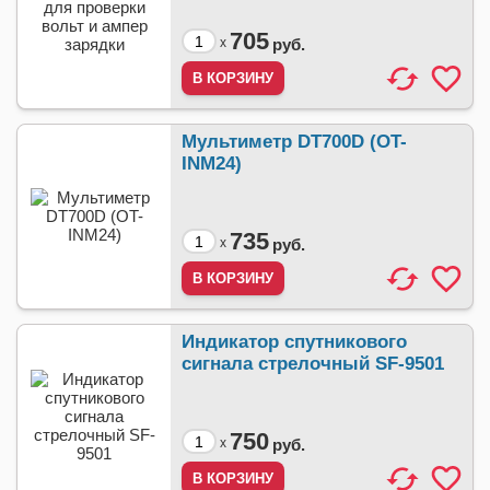
705
x
руб.
Мультиметр DT700D (OT-
INM24)
735
x
руб.
Индикатор спутникового
сигнала стрелочный SF-9501
750
x
руб.