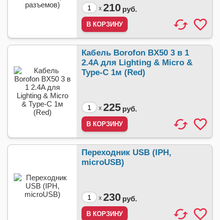
210
x
руб.
Кабель Borofon BX50 3 в 1
2.4A для Lighting & Micro &
Type-C 1м (Red)
225
x
руб.
Переходник USB (IPH,
microUSB)
230
x
руб.