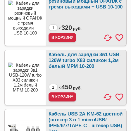
резиновый мощный ОРАНЖ с
тремя выходами + USB 10-100
320
x
руб.
Кабель для зарядки 3в1 USB-
120W turbo X83 силикон 1,2м
белый MPM 10-200
450
x
руб.
Кабель USB 2А KM-62 цветной
(штекер 3 в 1 microUSB/
IPH5/6/7/TAPE-C - штекер USB)